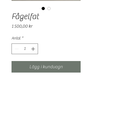
Fågelfat
Pris
1 500,00 kr
Antal
*
Lägg i kundvagn
Häger och Kärrsnäppa ca 30 cm
Skapat och Bränt