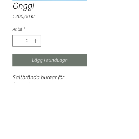
Onggi
Pris
1 200,00 kr
Antal
*
Lägg i kundvagn
Saltbrända burkar för
fermentering
Skapat och Bränt
skapatobrant@gmail.com
-
Sekretesspolicy