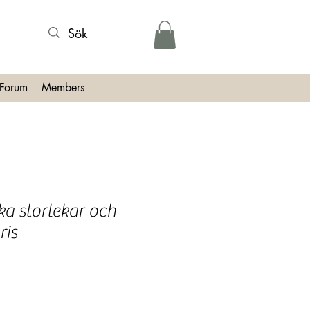
Forum
Members
ka storlekar och
ris