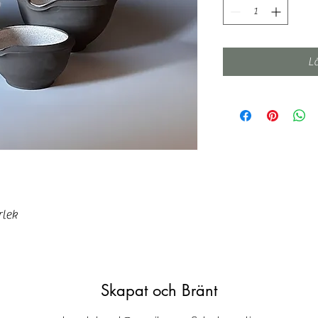
L
rlek
Skapat och Bränt