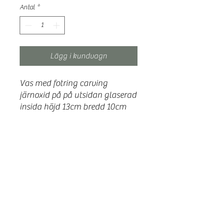
Antal
*
Lägg i kundvagn
Vas med fotring carving
järnoxid på på utsidan glaserad
insida höjd 13cm bredd 10cm
Skapat och Bränt
skapatobrant@gmail.com
-
Sekretesspolicy
©2024 All Rights Reserved - Skapat och Bränt.
Designad